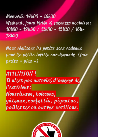
Mercredi: 14h00 - 16h30
Weekend, jours fériés & vacances scolaires:
10h00 - 12h30 / 13h00 - 15h30 / 16h-
18h30
Nous réalisons les petits sacs cadeaux
pour les petits invités sur demande. (voir
petits « plus »)
ATTENTION !
Il n’est pas autorisé d’amener de
l'extérieur:
Nourritures
, boissons,
gâteaux,
confettis, pignatas,
paillettes
ou autres
cotillons.