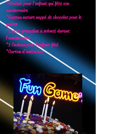
*Gratuit pour l'enfant qui fête son
anniversaire
*Gâteau nature nappé de chocolat pour le
goûter
*Eau et grenadine à volonté durant
l'anniversaire
*1 Cadeau pour l'enfant fêté
*Carton d'invitation