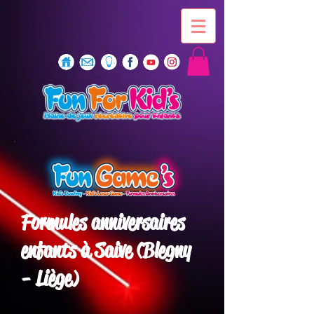
​Formules anniversaires
enfants à Saive (Blegny
- Liège)