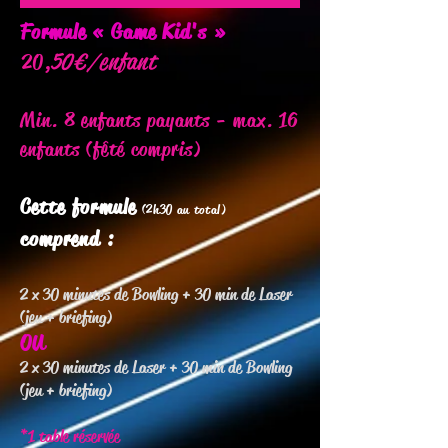
Formule « Game Kid's »
50€/enfant
20,
Min. 8 enfants payants - max. 16
enfants (fêté compris)
Cette formule
(2h30 au total)
comprend :
2 x 30 minutes de Bowling + 30 min de Laser
(jeu + briefing)
ou
2 x 30 minutes de Laser + 30 min de Bowling
(jeu + briefing)
*1 table réservée