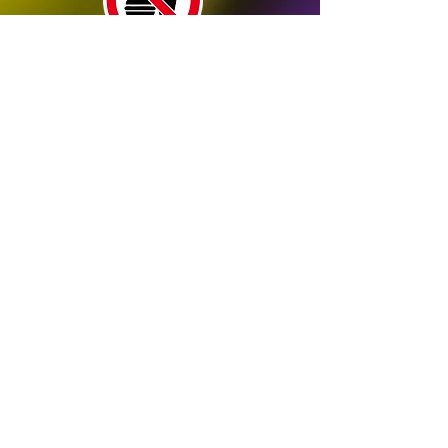
Les petits plus pour votre
formule anniversaire
L
es petits plus sont en supplément de
votre formule
*Gâteau nature nappé de chocolat 25 euros
(10 personnes)