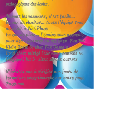
pédagogiques des écoles.
Durant les vacances, c’est facile…
En cas de chaleur… toute l’équipe vous
accueille à Visé Plage
En cas de pluie… l’équipe vous accueille
pour des aventures au sec chez Fun For
Kid’s Saive & chez Fun Game's
Et si c’est mitigé (car nous sommes en
Belgique) les 3 sites seront ouverts
N’hésitez pas à vérifier nos jours de
fermeture exceptionnelle sur notre page
Facebook