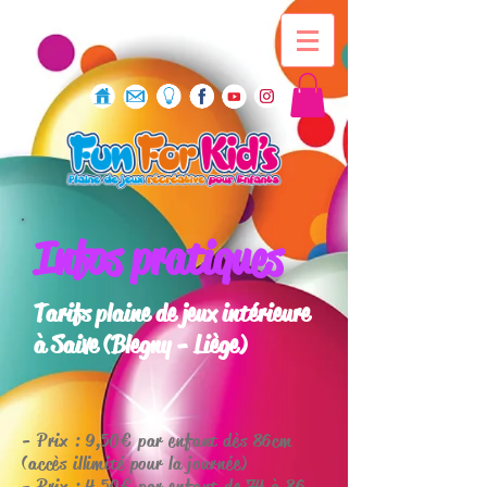
Infos pratiques
Tarifs plaine de jeux intérieure
à Saive (Blegny - Liège)
- Prix : 9,
50€ par enfant dès 86cm
(accès illimité pour la journée)
- Prix : 4,50€ par enfant de 74 à 86