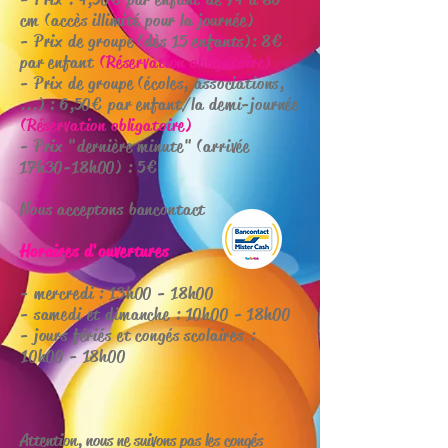
cm (accès illimité pour la journée)
- Prix de groupe (dès 15 enfants): 8€
par enfant
(Réservation obligatoire)
- Prix de groupe (écoles, associations,
...) : 6,50
€ par enfant/la demi-journée
(Réservation obligatoire)
- Prix "dernière minute" (arrivée
17h30-18h00) : 5€
Nous acceptons bancontact
Horaires d'ouvertures
- mercredi : 13h00 - 18h00
- samedi et dimanche : 10h00 - 18h00
- jours fériés et congés scolaires :
10h00 - 18h00
Attention, nous ne suivons pas les congés